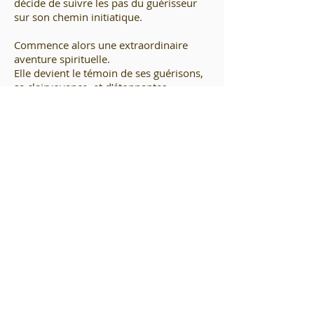
décide de suivre les pas du guérisseur
sur son chemin initiatique.
Commence alors une extraordinaire
aventure spirituelle.
Elle devient le témoin de ses guérisons,
sa clairvoyance, et d’étonnantes
synchronicités.
En recevant ses enseignements, elle
découvre alors qu'il est un éveilleur de
consciences, porteur d’un message, un
retentissant appel à s'éveiller.
Rencontre mystique est le récit
intense et captivant de ce chemin
initiatique hors du temps.
Commander le livre >